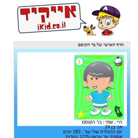
הדף האישי
של בר הקוסם
היי , שמי : בר הקוסם
אני בן 24
יום ההולדת שלי עוד : 283 ימים
אספתי עד עכשיו 1225 נקודות