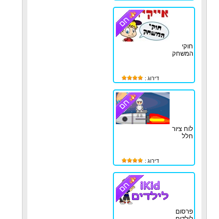
חוקי
המשחק
דירוג :
לוח ציור
חלל
דירוג :
פרסום
לילדים