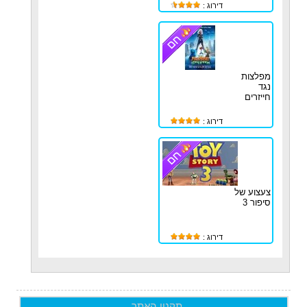
דירוג :
מפלצות
נגד
חייזרים
דירוג :
צעצוע של
סיפור 3
דירוג :
תקנון האתר