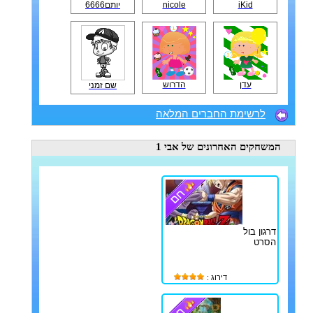
iKid
nicole
יותם6666
עדן
הדרוש
שם זמני
לרשימת החברים המלאה
המשחקים האחרונים
של אבי 1
דרגון בול
הסרט
דירוג :