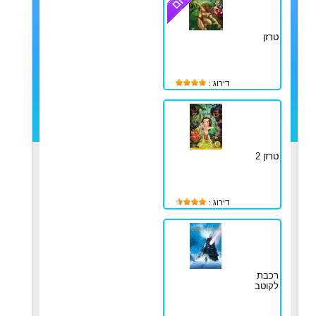
טרזן
דירוג :
טרזן 2
דירוג :
רכבת
לקוטב