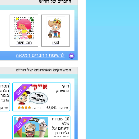
החברים
של דוריש
iKid
רומי היפה
לרשימת החברים המלאה
המשחקים האחרונים
של דוריש
חוקי
תסרוק
המשחק
תלתל
בעזרת
גרביי
שיחקו : 68,041
דירוג :
שיחקו : 10
10 עובדות
שלא
ידעתם על
גלידת בן
אנד גריס