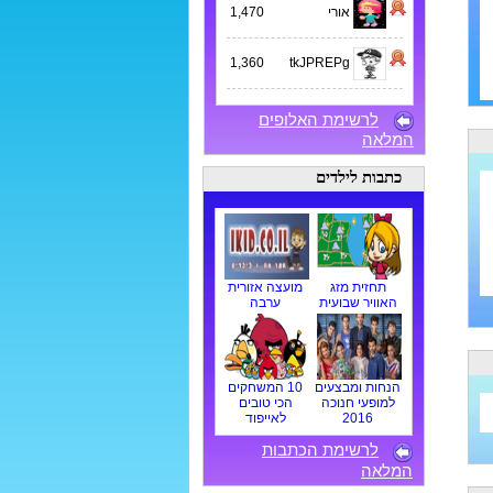
אורי
1,470
1,360
tkJPREPg
לרשימת האלופים
המלאה
כתבות לילדים
תחזית מזג
מועצה אזורית
האוויר שבועית
ערבה
הנחות ומבצעים
10 המשחקים
למופעי חנוכה
הכי טובים
2016
לאייפוד
לרשימת הכתבות
המלאה