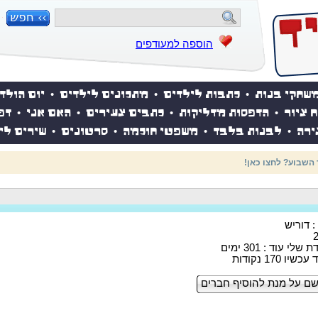
הוספה למעודפים
שחקי בנות
•
כתבות לילדים
•
מתכונים לילדים
•
יום הולד
ח ציור
•
הדפסות מדליקות
•
כתבים צעירים
•
האם אני
•
דפ
ירה
•
לבנות בלבד
•
משפטי חוכמה
•
סרטונים
•
שירים לי
 ההולדת של אייקיד! למעבר לאתר לחצו כאן
: דוריש
לי עוד : 301 ימים
ו 170 נקודות
ם על מנת להוסיף חברים