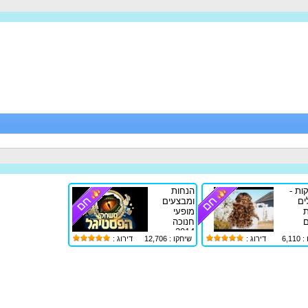
ות -
הנחות
ים
ומבצעים
מופעי
ם
חנוכה
2014
6,1
דירוג :
שיחקו : 12,706
דירוג :