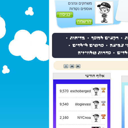
משחקים ונהנים
אוספים נקודות
כניסה
הרשמה
ת
•
רקעים למסך
•
בדיחות
•
י צביעה
•
סרטים לילדים
•
לדים
•
סדרות טלוויזיה
אלוף חודשי
9,570
eschoberged
9,540
iilogievasi
2,160
NYCnoa