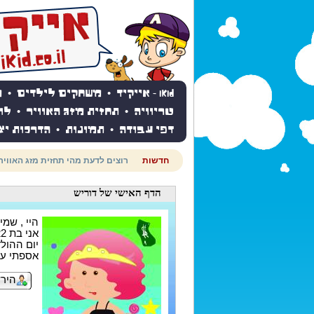
iKid - אייקיד
•
משחקים לילדים
•
מ
טריוויה
•
תחזית מזג האוויר
•
לו
דפי עבודה
•
תמונות
•
הדרכות יצ
חדשות
חוגגים יום הולדת? כנסו לאתר יום
הדף האישי
של דוריש
היי , שמי 
אני בת 22
יום ההולדת ש
אספתי עד עכשי
הירש