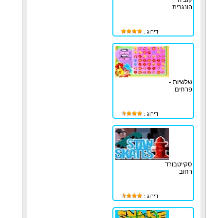
הונגרית
דירוג :
שלשיות -
פרחים
דירוג :
סקייטבורד
רחוב
דירוג :