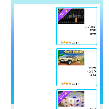
התולעת
תלת
מימד
דירוג :
מירוץ
ג'יפים -
4X4
דירוג :
קוביה