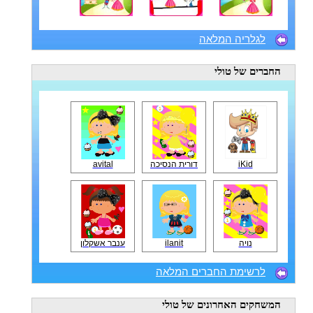
לגלריה המלאה
החברים
של טולי
iKid
דורית הנסיכה
avital
נויה
ilanit
ענבר אשקלון
לרשימת החברים המלאה
המשחקים האחרונים
של טולי