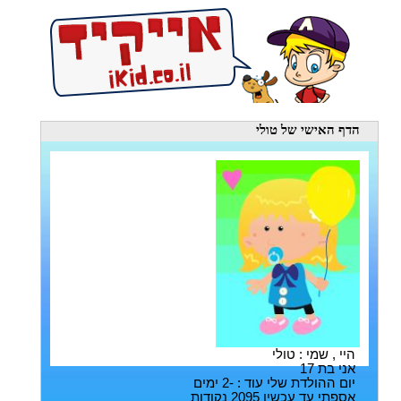
הדף האישי
של טולי
היי , שמי : טולי
אני בת 17
יום ההולדת שלי עוד : -2 ימים
אספתי עד עכשיו 2095 נקודות