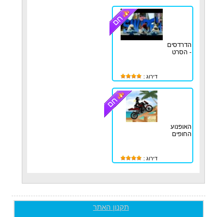
הדרדסים
- הסרט
דירוג :
האופנוע
החופים
דירוג :
תקנון האתר