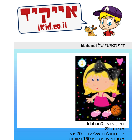
הדף האישי
של ldahan3
היי , שמי : ldahan3
אני בת 22
יום ההולדת שלי עוד : 20 ימים
אספתי עד עכשיו 190 נקודות