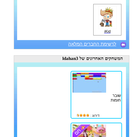
iKid
לרשימת החברים המלאה
המשחקים האחרונים
של ldahan3
שובר
חומות
דירוג :