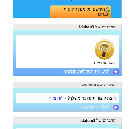
הירשם על מנת להוסיף
חברים
המדליות
של ldahan3
משתמש רשום
לרשימת המדליות המלאה
הגלריה
שם משתמש
רוצה ליצור תערוכה משלך? -
לוח ציור
לגלריה המלאה
החברים
של ldahan3