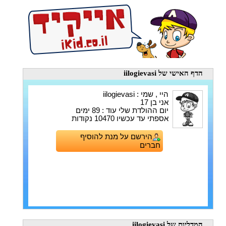
הדף האישי
של iilogievasi
היי , שמי : iilogievasi
אני בן 17
יום ההולדת שלי עוד : 89 ימים
אספתי עד עכשיו 10470 נקודות
הירשם על מנת להוסיף
חברים
המדליות
של iilogievasi