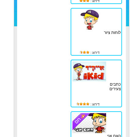
דירוג :
לוחות ציור
דירוג :
כתבים
צעירים
דירוג :
האם אני