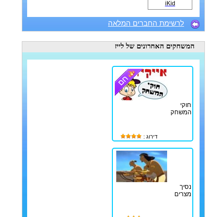
iKid
לרשימת החברים המלאה
המשחקים האחרונים
של לייז
חוקי
המשחק
דירוג :
נסיך
מצרים