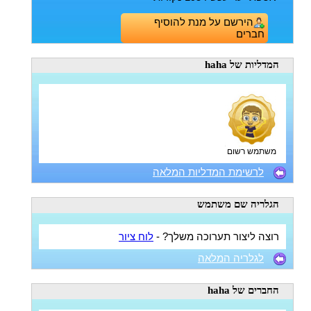
הירשם על מנת להוסיף
חברים
המדליות
של haha
משתמש רשום
לרשימת המדליות המלאה
הגלריה
שם משתמש
רוצה ליצור תערוכה משלך? -
לוח ציור
לגלריה המלאה
החברים
של haha