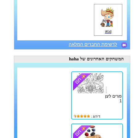
iKid
לרשימת החברים המלאה
המשחקים האחרונים
של haha
פורים ליצן
1
דירוג :