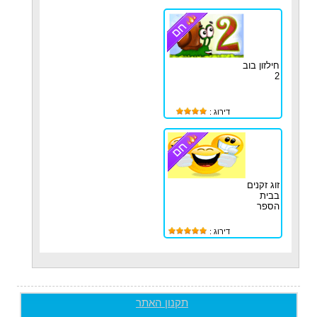
חילזון בוב
2
דירוג :
זוג זקנים
בבית
הספר
דירוג :
תקנון האתר