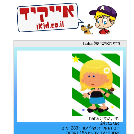
הדף האישי
של haha
היי , שמי : haha
אני בת 24
יום ההולדת שלי עוד : 283 ימים
אספתי עד עכשיו 195 נקודות