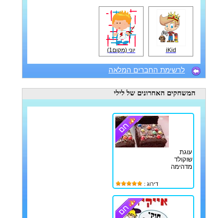
iKid
יוני (מקום1)
לרשימת החברים המלאה
המשחקים האחרונים
של לילי
עוגת
שוקולד
מדהימה
דירוג :