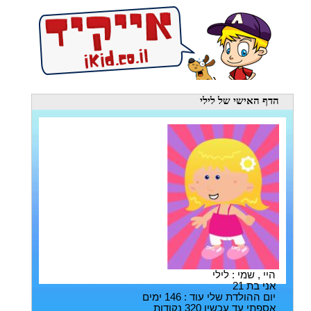
הדף האישי
של לילי
היי , שמי : לילי
אני בת 21
יום ההולדת שלי עוד : 146 ימים
אספתי עד עכשיו 320 נקודות