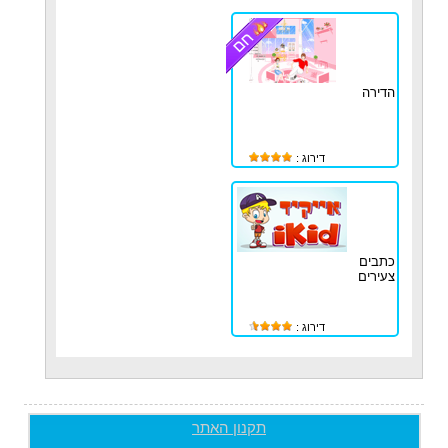
הדירה
דירוג :
כתבים
צעירים
דירוג :
תקנון האתר