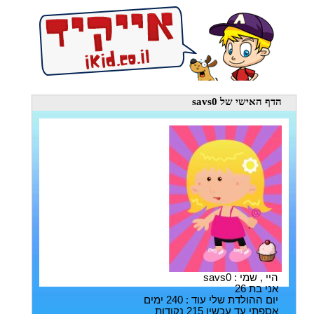
הדף האישי
של savs0
היי , שמי : savs0
אני בת 26
יום ההולדת שלי עוד : 240 ימים
אספתי עד עכשיו 215 נקודות