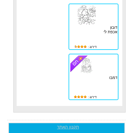
דובון
אכפת לי
דירוג :
דמבו
דירוג :
תקנון האתר