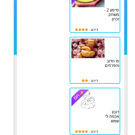
סיימון 2 -
משחק
זכרון
דירוג :
פו הדוב
והפרחים
דירוג :
דובון
אכפת לי
שמש
דירוג :