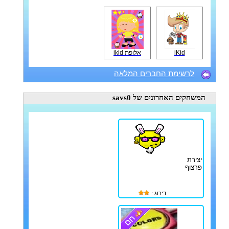
iKid
אלופת ikid
לרשימת החברים המלאה
המשחקים האחרונים
של savs0
יצירת
פרצוף
דירוג :