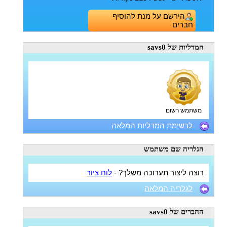
הירשם על מנת להוסיף
חברים
המדליות
של savs0
משתמש רשום
לרשימת המדליות המלאה
הגלריה
שם משתמש
רוצה ליצור תערוכה משלך? -
לוח ציור
לגלריה המלאה
החברים
של savs0