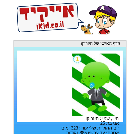
הדף האישי
של חיזריקו
היי , שמי : חיזריקו
אני בת 25
יום ההולדת שלי עוד : 323 ימים
אספתי עד עכשיו 885 נקודות