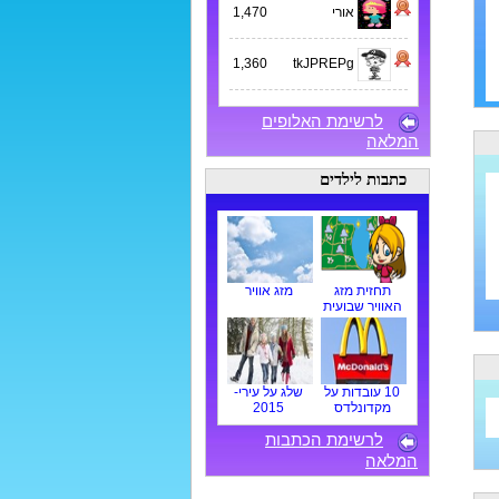
אורי
1,470
1,360
tkJPREPg
לרשימת האלופים
המלאה
כתבות לילדים
תחזית מזג
מזג אוויר
האוויר שבועית
10 עובדות על
שלג על עירי-
מקדונלדס
2015
לרשימת הכתבות
המלאה