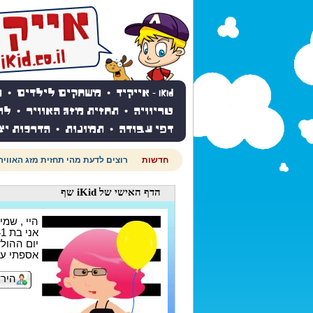
iKid - אייקיד
•
משחקים לילדים
•
מ
טריוויה
•
תחזית מזג האוויר
•
לו
דפי עבודה
•
תמונות
•
הדרכות יצ
חדשות
רוצים לדעת מהי תחזית מזג האוויר
הדף האישי
של iKid שף
היי , שמי : iKid
אני בת 41
יום ההולדת ש
אספתי עד עכשיו
הירש