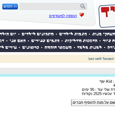
הוספה למעודפים
שחקי בנות
•
כתבות לילדים
•
מתכונים לילדים
•
יום הולד
ח ציור
•
הדפסות מדליקות
•
כתבים צעירים
•
האם אני
•
דפ
ירה
•
לבנות בלבד
•
משפטי חוכמה
•
סרטונים
•
שירים לי
 השבוע? לחצו כאן!
 שף
לי עוד : 95 ימים
 2525 נקודות
ם על מנת להוסיף חברים