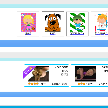
ני (מקום1)
אמית המלך
פינקי
קשיו
ינה
תסרוקות -
אור
פפיון
בקוקו
7,4
דירוג :
שיחקו : 6,016
דירוג :