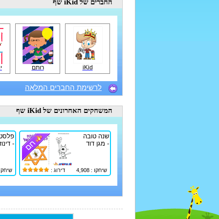
החברים
של iKid שף
iKid
רותם
יו
לרשימת החברים המלאה
המשחקים האחרונים
של iKid שף
שנה טובה
פלסטל
- מגן דוד
- דינוז
שיחקו : 4,908
דירוג :
שיחקו : 34