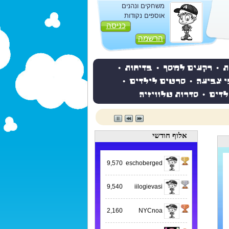
משחקים ונהנים
אוספים נקודות
כניסה
הרשמה
ת
•
רקעים למסך
•
בדיחות
•
י צביעה
•
סרטים לילדים
•
לדים
•
סדרות טלוויזיה
אלוף חודשי
9,570
eschoberged
9,540
iilogievasi
2,160
NYCnoa