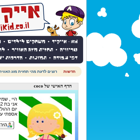
iKid - אייקיד
•
משחקים לילדים
•
מ
טריוויה
•
תחזית מזג האוויר
•
לו
דפי עבודה
•
תמונות
•
הדרכות יצ
חדשות
רוצים לדעת מהי תחזית מזג האוויר
הדף האישי
של coco
היי , שמי : co
אני בת 32
יום ההולדת ש
אספתי עד עכשי
הירש