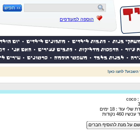
הוספה למעודפים
שחקי בנות
•
כתבות לילדים
•
מתכונים לילדים
•
יום הולד
ח ציור
•
הדפסות מדליקות
•
כתבים צעירים
•
האם אני
•
דפ
ירה
•
לבנות בלבד
•
משפטי חוכמה
•
סרטונים
•
שירים לי
 השבוע? לחצו כאן!
co
לי עוד : 18 ימים
ו 460 נקודות
ם על מנת להוסיף חברים