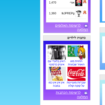
אורי
1,470
1,360
tkJPREPg
לרשימת האלופים
המלאה
כתבות לילדים
תחזית מזג
ראיון בלעדי עם
האוויר שבועית
איציק כרסנטי
עובדות מעניינות
אין אין אין כמו
על קוקה-קולה
במבה
לרשימת הכתבות
המלאה