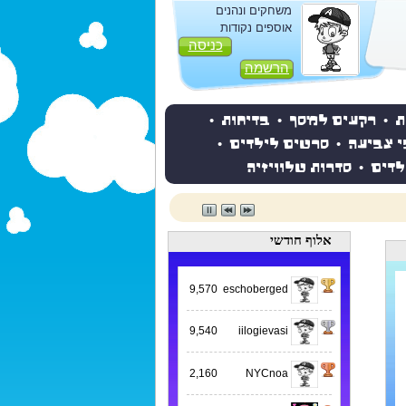
משחקים ונהנים
אוספים נקודות
כניסה
הרשמה
ת
•
רקעים למסך
•
בדיחות
•
י צביעה
•
סרטים לילדים
•
לדים
•
סדרות טלוויזיה
אלוף חודשי
9,570
eschoberged
9,540
iilogievasi
2,160
NYCnoa