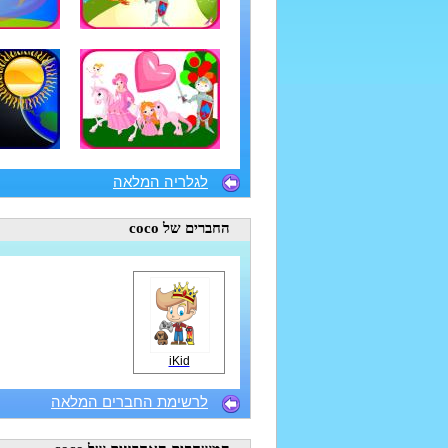
לגלריה המלאה
החברים
של coco
iKid
לרשימת החברים המלאה