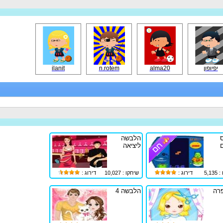
יפיופון
alma20
n.rotem
ilanit
הלבשה
ם
ליציאה
5,1
דירוג :
שיחקו : 10,027
דירוג :
רה
הלבשה 4