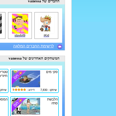
החברים
של vanessa
stavbit9
iKid
לרשימת החברים המלאה
המשחקים האחרונים
של vanessa
סקי מים
טטריס
חיזרי
שיחקו : 7,830
דירוג :
שיחקו : 35
הלבשת
המספ
סתיו