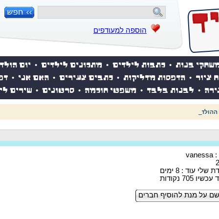
הוספה למעודפים
שחקי בנות
•
כתבות לילדים
•
מתכונים לילדים
•
יום הולד
ח ציור
•
הדפסות מדליקות
•
כתבים צעירים
•
האם אני
•
דפ
ירה
•
לבנות בלבד
•
משפטי חוכמה
•
סרטונים
•
שירים לי
 ההולדת של אייקיד! למעבר לאתר לחצו כאן
van
שלי עוד : 8 ימים
ו 705 נקודות
ם על מנת להוסיף חברים