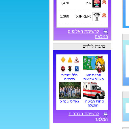
אורי
1,470
1,360
tkJPREPg
לרשימת האלופים
המלאה
כתבות לילדים
תחזית מזג
כללי זהירות
האוויר שבועית
בדרכים
כוחות הביטחון
גאליס עונה 5
וההצלה
לרשימת הכתבות
המלאה