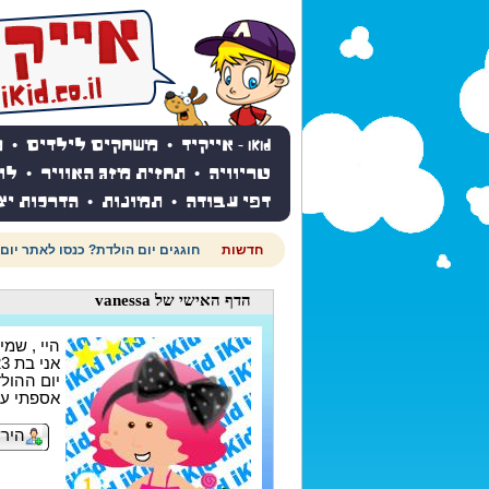
iKid - אייקיד
•
משחקים לילדים
•
מ
טריוויה
•
תחזית מזג האוויר
•
לו
דפי עבודה
•
תמונות
•
הדרכות יצ
חדשות
חוגגים יום הולדת? כנסו לאתר יום
הדף האישי
של vanessa
היי , שמי : essa
אני בת 23
יום ההולדת 
אספתי עד עכשי
הירש