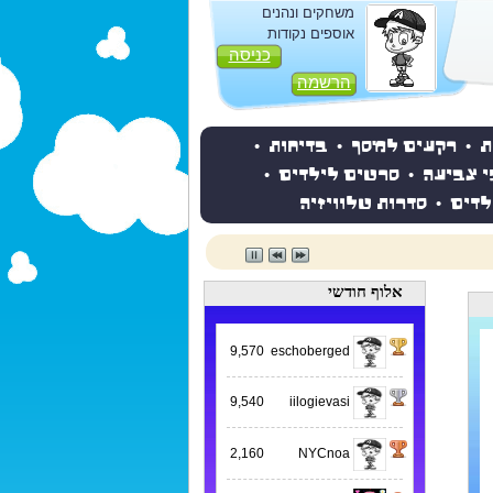
משחקים ונהנים
אוספים נקודות
כניסה
הרשמה
ת
•
רקעים למסך
•
בדיחות
•
י צביעה
•
סרטים לילדים
•
לדים
•
סדרות טלוויזיה
אלוף חודשי
9,570
eschoberged
9,540
iilogievasi
2,160
NYCnoa