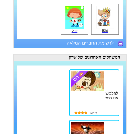
iKid
יובל
לרשימת החברים המלאה
המשחקים האחרונים
של שרון
להלביש
את מימי
דירוג :