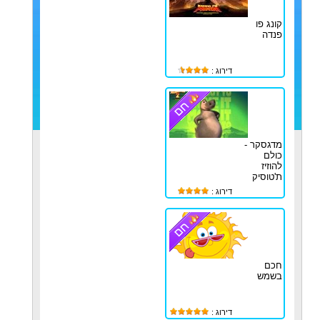
קונג פו
פנדה
דירוג :
מדגסקר -
כולם
להוזיז
ת'טוסיק
דירוג :
חכם
בשמש
דירוג :