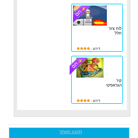
לוח ציור
חלל
דירוג :
קיר
הגראפיטי
דירוג :
תקנון האתר