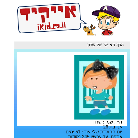
הדף האישי
של שרון
היי , שמי : שרון
אני בת 26
יום ההולדת שלי עוד : 51 ימים
אספתי עד עכשיו 245 נקודות