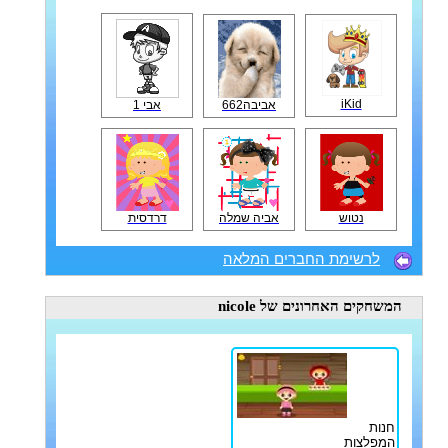
iKid
אביבה662
אבי 1
נטוש
אביה שמלה
דרדסית
לרשימת החברים המלאה
המשחקים האחרונים
של nicole
חנות
המפלצות