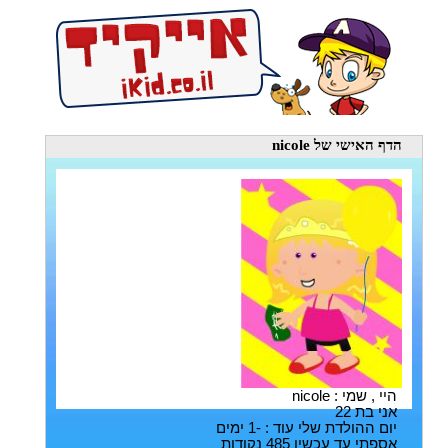
הדף האישי
של nicole
היי , שמי : nicole
אני בת 22
יום ההולדת שלי עוד : -1 ימים
אספתי עד עכשיו 485 נקודות