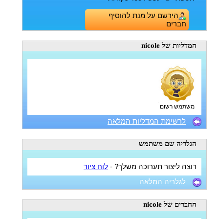
הירשם על מנת להוסיף
חברים
המדליות
של nicole
משתמש רשום
לרשימת המדליות המלאה
הגלריה
שם משתמש
רוצה ליצור תערוכה משלך? -
לוח ציור
לגלריה המלאה
החברים
של nicole