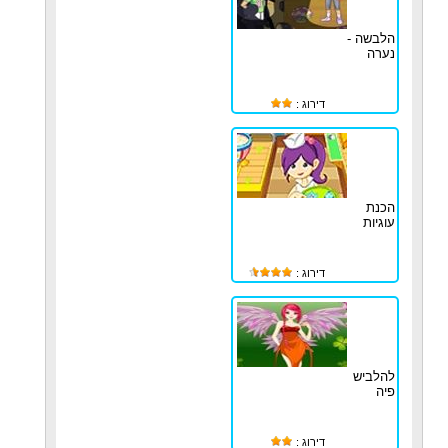
הלבשה -
נערה
דירוג :
הכנת
עוגיות
דירוג :
להלביש
פיה
דירוג :