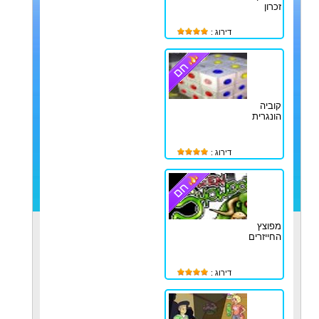
זכרון
דירוג :
קוביה
הונגרית
דירוג :
מפוצץ
החייזרים
דירוג :