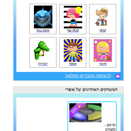
iKid
iKid שף
אקס בוס
פינקי
אספי
יהודית
לרשימת החברים המלאה
המשחקים האחרונים
של אופרי
סיימון -
משחק