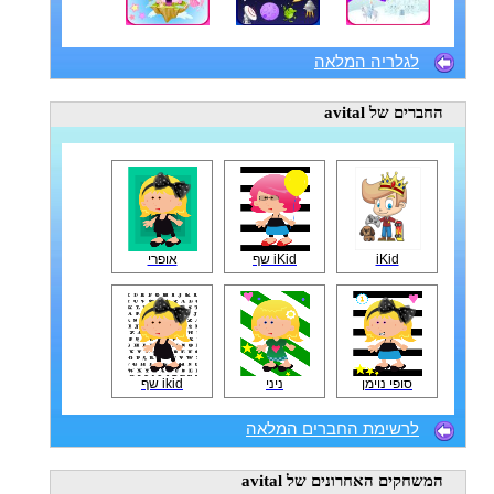
לגלריה המלאה
החברים
של avital
iKid
iKid שף
אופרי
סופי נוימן
ניני
ikid שף
לרשימת החברים המלאה
המשחקים האחרונים
של avital