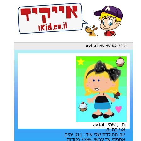
הדף האישי
של avital
היי , שמי : avital
אני בת 25
יום ההולדת שלי עוד : 311 ימים
אספתי עד עכשיו 7395 נקודות