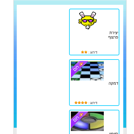
יצירת
פרצוף
דירוג :
דמקה
דירוג :
סיימון -