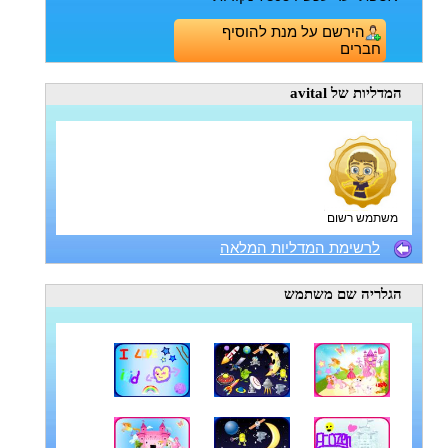
הירשם על מנת להוסיף
חברים
המדליות
של avital
משתמש רשום
לרשימת המדליות המלאה
הגלריה
שם משתמש