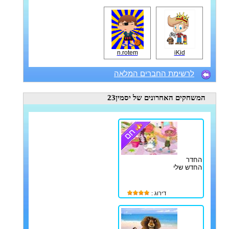
n.rotem
iKid
לרשימת החברים המלאה
המשחקים האחרונים
של יסמין23
החדר
החדש שלי
דירוג :