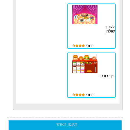
לערוך
שולחן
דירוג :
כיף בורגר
דירוג :
תקנון האתר