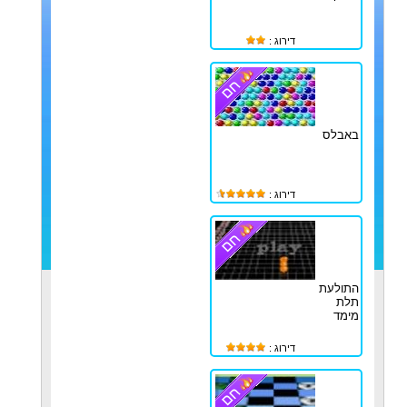
דירוג :
באבלס
דירוג :
התולעת
תלת
מימד
דירוג :