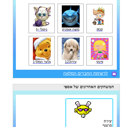
iKid
משה אופניק
ניקולי =]
פינקי
עידן123
גלעד המלך1
לרשימת החברים המלאה
המשחקים האחרונים
של אספי
יצירת
פרצוף