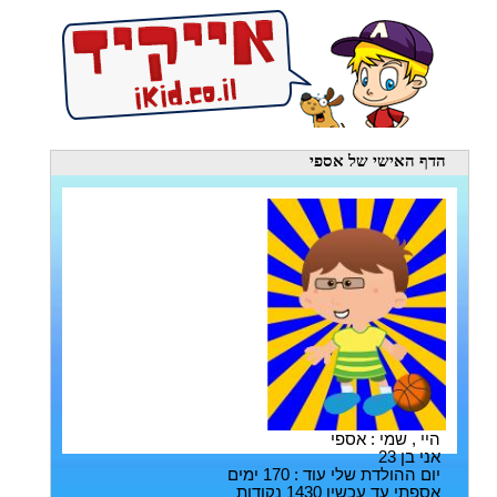
הדף האישי
של אספי
היי , שמי : אספי
אני בן 23
יום ההולדת שלי עוד : 170 ימים
אספתי עד עכשיו 1430 נקודות