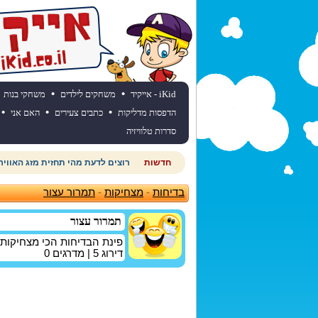
•
•
iKid - אייקיד
משחקים לילדים
משחקי בנות
•
•
•
הדפסות מדליקות
כתבים צעירים
האם אני
סדרות טלוויזיה
חדשות
רוצים לדעת מהי תחזית מזג האוויר
בדיחות
-
מצחיקות
-
תמרור עצור
תמרור עצור
פינת הבדיחות הכי מצחיקות
דירוג
5
| מדרגים
0