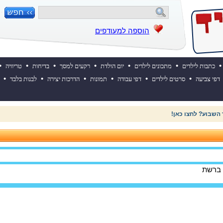
הוספה למעודפים
•
•
•
•
•
•
•
כתבות לילדים
מתכונים לילדים
יום הולדת
רקעים למסך
בדיחות
טריוויה
•
•
•
•
•
•
דפי צביעה
סרטים לילדים
דפי עבודה
תמונות
הדרכות יצירה
לבנות בלבד
 השבוע? לחצו כאן!
 ברשת