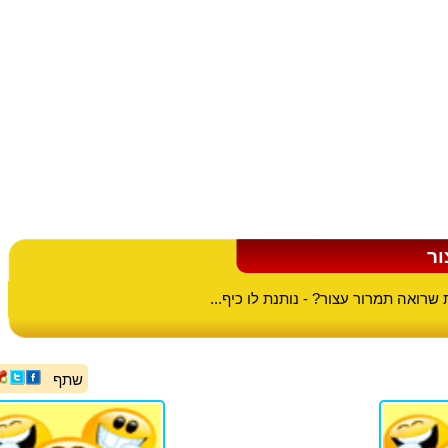
ור
שרואה תמרור עצור? - נותנת לו כיף...
שתף