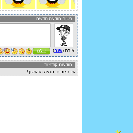
רשום הודעה חדשה
אורח (
שנה
)
שלח
הודעות קודמות
אין תגובות, תהיה הראשון !