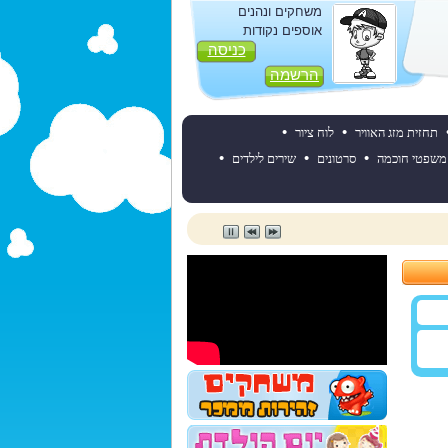
משחקים ונהנים
אוספים נקודות
כניסה
הרשמה
•
•
תחזית מזג האוויר
לוח ציור
•
•
•
משפטי חוכמה
סרטונים
שירים לילדים