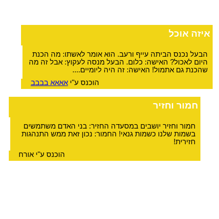
איזה אוכל
הבעל נכנס הביתה עייף ורעב. הוא אומר לאשתו: מה הכנת
היום לאכול? האישה: כלום. הבעל מנסה לעקוץ: אבל זה מה
שהכנת גם אתמול! האישה: זה היה ליומיים....
הוכנס ע"י
אאאא בבבב
חמור וחזיר
חמור וחזיר יושבים במסעדה החזיר: בני האדם משתמשים
בשמות שלנו כשמות גנאי! החמור: נכון זאת ממש התנהגות
חזירית!
הוכנס ע"י אורח