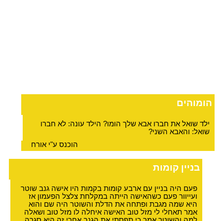
הומוהים
ילד שואל את חברו אבא שלך הומו? הילד עונה: לא חברו
שואל: והאבא השני?
הוכנס ע"י אורח
בניין קומות
פעם היה בניין עם ארבע קומות בקמות היו אישה גנב שוטר
ועייוור פעם כשהאישה הייתה במקלחת צלצל הפעמון אז
היא שמה מגבת ופתחה את הדלת והשוטר היה שם והוא
אמר תאחלי לי מזל טוב האישה איחלה לו מזל טוב ושאלה
למה והשוטר אמר כי תפסתי את הגנב אחרי זה היא סגרה