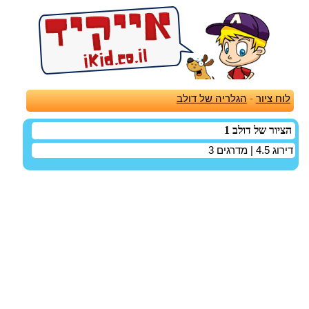
לוח ציור
-
הגלריה של דולב
הציור של דולב 1
דירוג
4.5
| מדרגים
3