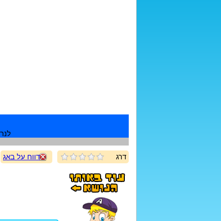
לנרש
דרג
דווח על באג