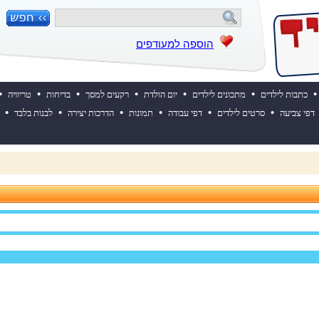
הוספה למעודפים
•
•
•
•
•
•
•
כתבות לילדים
מתכונים לילדים
יום הולדת
רקעים למסך
בדיחות
טריוויה
•
•
•
•
•
•
דפי צביעה
סרטים לילדים
דפי עבודה
תמונות
הדרכות יצירה
לבנות בלבד
 ההולדת של אייקיד! למעבר לאתר לחצו כאן