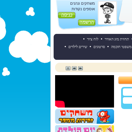
משחקים ונהנים
אוספים נקודות
כניסה
הרשמה
•
•
תחזית מזג האוויר
לוח ציור
•
•
•
משפטי חוכמה
סרטונים
שירים לילדים