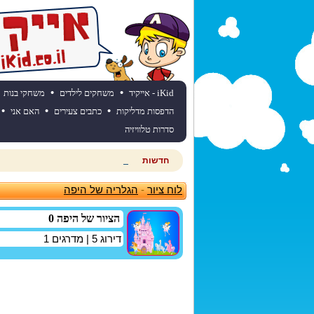
•
•
iKid - אייקיד
משחקים לילדים
משחקי בנות
•
•
•
הדפסות מדליקות
כתבים צעירים
האם אני
סדרות טלוויזיה
חדשות
חוגגים יום הולדת? כנסו לאתר יום
לוח ציור
-
הגלריה של היפה
הציור של היפה 0
דירוג
5
| מדרגים
1