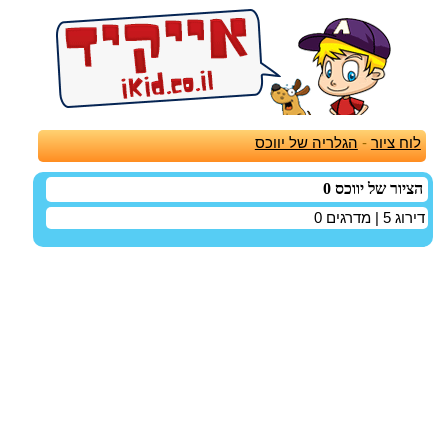
לוח ציור
-
הגלריה של יווכס
הציור של יווכס 0
דירוג
5
| מדרגים
0