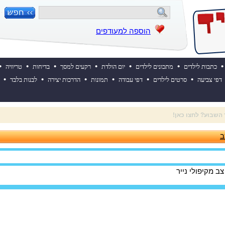
הוספה למעודפים
•
•
•
•
•
•
•
כתבות לילדים
מתכונים לילדים
יום הולדת
רקעים למסך
בדיחות
טריוויה
•
•
•
•
•
•
דפי צביעה
סרטים לילדים
דפי עבודה
תמונות
הדרכות יצירה
לבנות בלבד
 ההולדת של אייקיד! למעבר לאתר לחצו כאן
ב
צב מקיפולי נייר