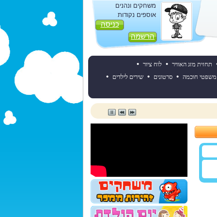
משחקים ונהנים
אוספים נקודות
כניסה
הרשמה
•
•
תחזית מזג האוויר
לוח ציור
•
•
•
משפטי חוכמה
סרטונים
שירים לילדים