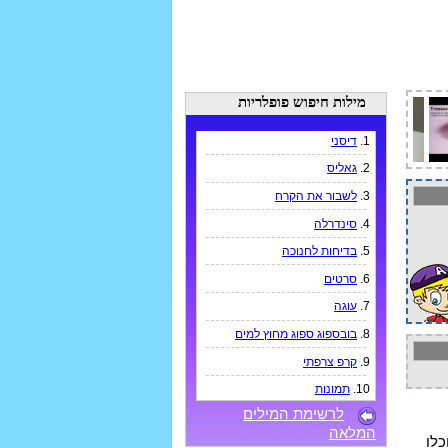
מילות חיפוש פופלריות
1.
דיסני
2.
גאליס
3.
לשבור את הקרח
4.
סינדרלה
5.
בדיחות לחנוכה
6.
סרטים
7.
עוגה
8.
בובספוג ספוג מחוץ למים
9.
קרפ צרפתי
10.
תמונות
לרשימת המילים
המלאה
כלו