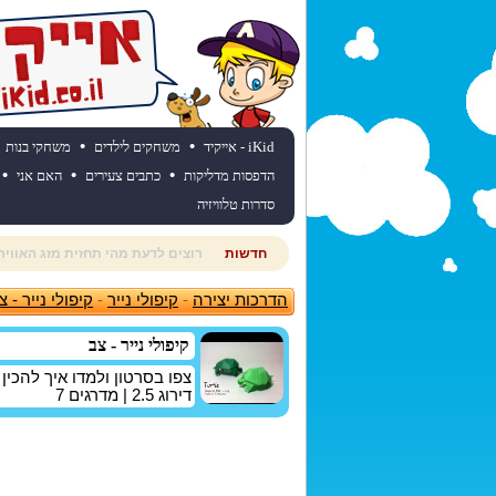
•
•
iKid - אייקיד
משחקים לילדים
משחקי בנות
•
•
•
הדפסות מדליקות
כתבים צעירים
האם אני
סדרות טלוויזיה
חדשות
חוגגים יום הולדת? כנסו לאתר יום
הדרכות יצירה
-
קיפולי נייר
-
קיפולי נייר - צ
קיפולי נייר - צב
צפו בסרטון ולמדו איך להכין 
דירוג
2.5
| מדרגים
7