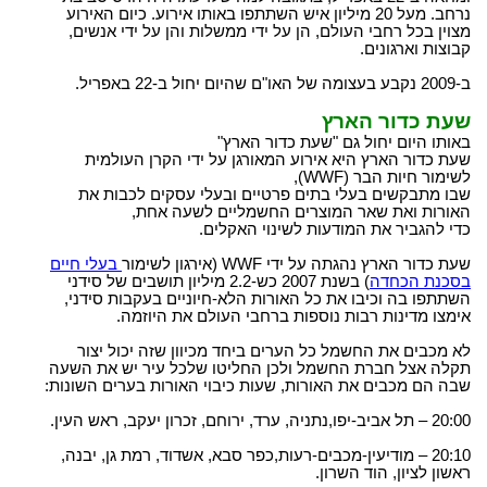
נרחב. מעל 20 מיליון איש השתתפו באותו אירוע. כיום האירוע
מצוין בכל רחבי העולם, הן על ידי ממשלות והן על ידי אנשים,
קבוצות וארגונים.
ב-2009 נקבע בעצומה של האו"ם שהיום יחול ב-22 באפריל.
שעת כדור הארץ
באותו היום יחול גם "שעת כדור הארץ"
שעת כדור הארץ היא אירוע המאורגן על ידי הקרן העולמית
לשימור חיות הבר (WWF),
שבו מתבקשים בעלי בתים פרטיים ובעלי עסקים לכבות את
האורות ואת שאר המוצרים החשמליים לשעה אחת,
כדי להגביר את המודעות לשינוי האקלים.
שעת כדור הארץ נהגתה על ידי WWF (אירגון לשימור
בעלי חיים
בסכנת הכחדה
) בשנת 2007 כש-2.2 מיליון תושבים של סידני
השתתפו בה וכיבו את כל האורות הלא-חיוניים בעקבות סידני,
אימצו מדינות רבות נוספות ברחבי העולם את היוזמה.
לא מכבים את החשמל כל הערים ביחד מכיוון שזה יכול יצור
תקלה אצל חברת החשמל ולכן החליטו שלכל עיר יש את השעה
שבה הם מכבים את האורות, שעות כיבוי האורות בערים השונות:
20:00 – תל אביב-יפו,נתניה, ערד, ירוחם, זכרון יעקב, ראש העין.
20:10 – מודיעין-מכבים-רעות,כפר סבא, אשדוד, רמת גן, יבנה,
ראשון לציון, הוד השרון.