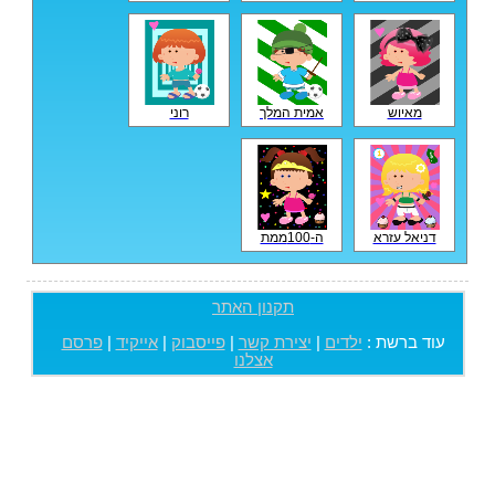
מאיוש
אמית המלך
רוני
דניאל עזרא
ה-100ממת
תקנון האתר
עוד ברשת :
ילדים
|
יצירת קשר
|
פייסבוק
|
אייקיד
|
פרסם
אצלנו