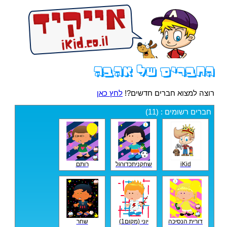
החברים של אהבה
רוצה למצוא חברים חדשים?!
לחץ כאן
חברים רשומים : (11)
iKid
שחקניתכדורגל
רותם
דורית הנסיכה
יוני (מקום1)
שחר