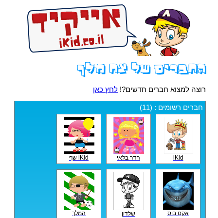
החברים של צח מלך
רוצה למצוא חברים חדשים?!
לחץ כאן
חברים רשומים : (11)
iKid
הדר בלאי
iKid שף
המלך
אקס בוס
שלדון