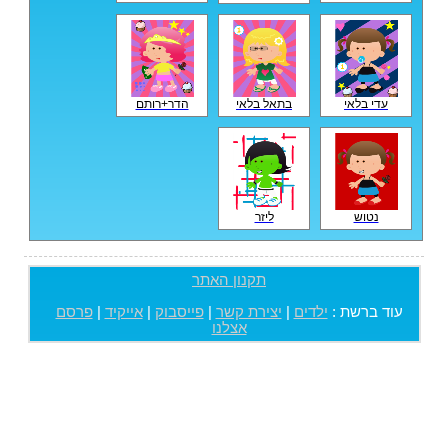
עדי בלאי
בתאל בלאי
הדר+רותם
נטוש
ליזר
תקנון האתר
עוד ברשת :
ילדים
|
יצירת קשר
|
פייסבוק
|
אייקיד
|
פרסם
אצלנו