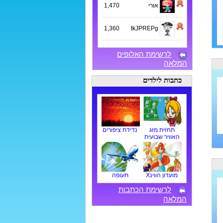
אורי
1,470
1,360
tkJPREPg
לרשימת האלופים
המלאה
כתבות לילדים
תחזית מזג
נדידת ציפורים
האוויר שבועית
מועדון הווינX
תעופה
לרשימת הכתבות
המלאה