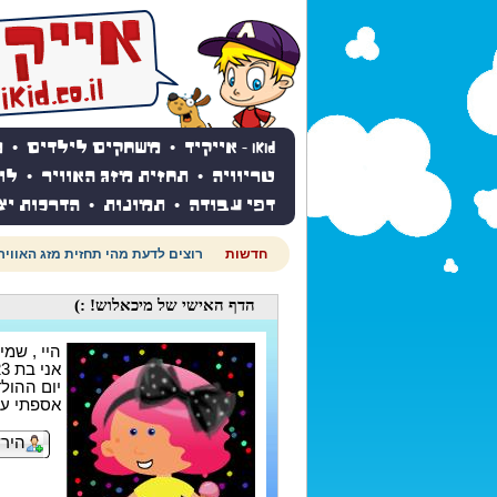
iKid - אייקיד
•
משחקים לילדים
•
מ
טריוויה
•
תחזית מזג האוויר
•
לו
דפי עבודה
•
תמונות
•
הדרכות יצ
חדשות
רוצים לדעת מהי תחזית מזג האוויר
הדף האישי
של מיכאלוש! :)
היי , שמי 
אני בת 23
יום ההולדת ש
אספתי עד עכשיו
הירש