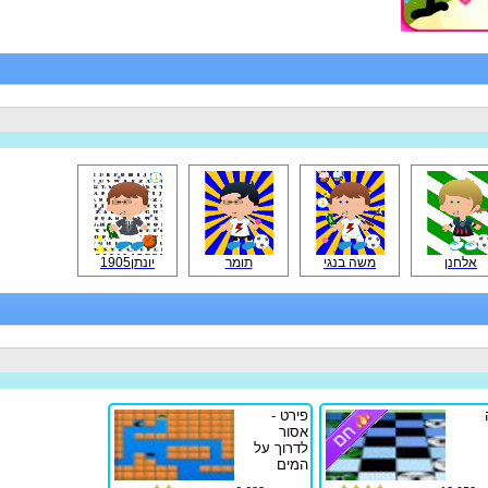
אלחנן
משה בנגי
תומר
יונתן1905
פירט -
אסור
לדרוך על
המים