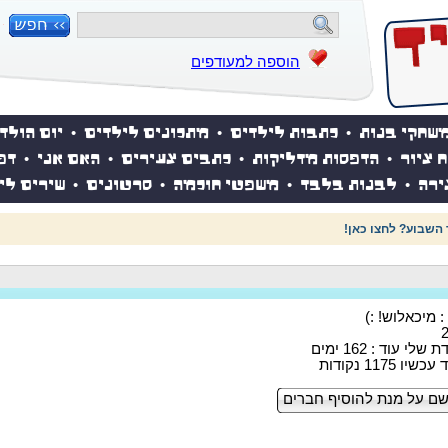
הוספה למעודפים
שחקי בנות
•
כתבות לילדים
•
מתכונים לילדים
•
יום הולד
ח ציור
•
הדפסות מדליקות
•
כתבים צעירים
•
האם אני
•
דפ
ירה
•
לבנות בלבד
•
משפטי חוכמה
•
סרטונים
•
שירים לי
 השבוע? לחצו כאן!
: מיכאלוש! :)
לי עוד : 162 ימים
 1175 נקודות
ם על מנת להוסיף חברים