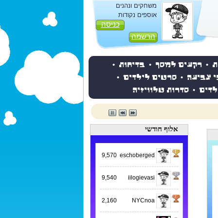
משחקים ונהנים
אוספים נקודות
כניסה
הרשמה
ת
•
רקעים למסך
•
בדיחות
•
י צביעה
•
סרטים לילדים
•
לדים
•
סדרות טלוויזיה
אלוף חודשי
9,570
eschoberged
9,540
iilogievasi
2,160
NYCnoa