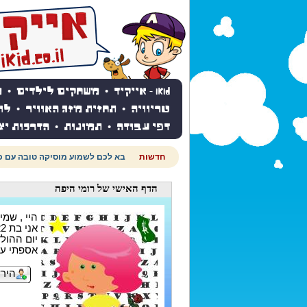
iKid - אייקיד
•
משחקים לילדים
•
מ
טריוויה
•
תחזית מזג האוויר
•
לו
דפי עבודה
•
תמונות
•
הדרכות יצ
חדשות
בא לכם לשמוע מוסיקה טובה עם כל
הדף האישי
של רומי היפה
היי , שמי
אני בת 22
יום ההולדת ש
אספתי עד עכשי
הירש