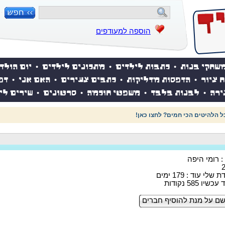
הוספה למעודפים
שחקי בנות
•
כתבות לילדים
•
מתכונים לילדים
•
יום הולד
ח ציור
•
הדפסות מדליקות
•
כתבים צעירים
•
האם אני
•
דפ
ירה
•
לבנות בלבד
•
משפטי חוכמה
•
סרטונים
•
שירים לי
 הלהיטים הכי חמים? לחצו כאן!
 : רומי היפה
לי עוד : 179 ימים
ו 585 נקודות
ם על מנת להוסיף חברים