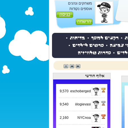
משחקים ונהנים
אוספים נקודות
כניסה
הרשמה
ת
•
רקעים למסך
•
בדיחות
•
י צביעה
•
סרטים לילדים
•
לדים
•
סדרות טלוויזיה
אלוף חודשי
9,570
eschoberged
9,540
iilogievasi
2,160
NYCnoa