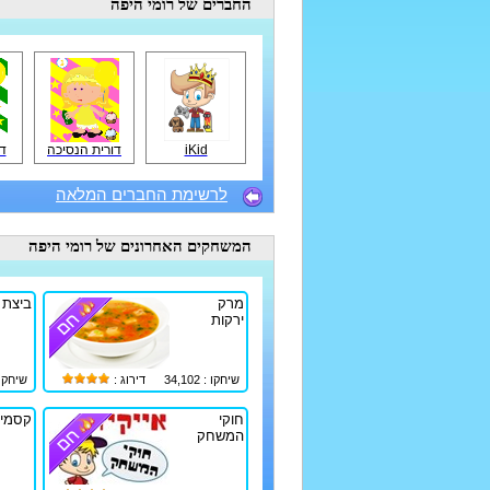
החברים
של רומי היפה
iKid
דורית הנסיכה
ד
לרשימת החברים המלאה
המשחקים האחרונים
של רומי היפה
מרק
ביצת ע
ירקות
שיחקו : 34,102
דירוג :
שיחקו : 77
חוקי
קסמי
המשחק