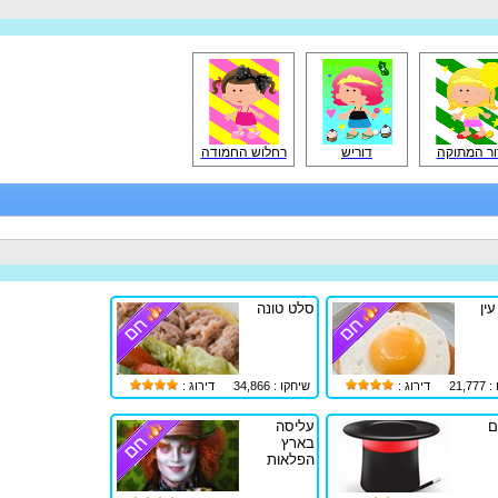
ור המתוקה
דוריש
רחלוש החמודה
ין
סלט טונה
21,7
דירוג :
שיחקו : 34,866
דירוג :
ם
עליסה
בארץ
הפלאות