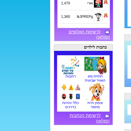
אורי
1,470
1,360
tkJPREPg
לרשימת האלופים
המלאה
כתבות לילדים
תחזית מזג
רחובות
האוויר שבועית
אימוץ חיית
כללי זהירות
מחמד
בדרכים
לרשימת הכתבות
המלאה