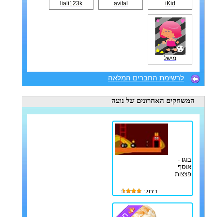
liali123k
avital
iKid
מישל
לרשימת החברים המלאה
המשחקים האחרונים
של נועה
בוגו -
אוסף
פצצות
דירוג :