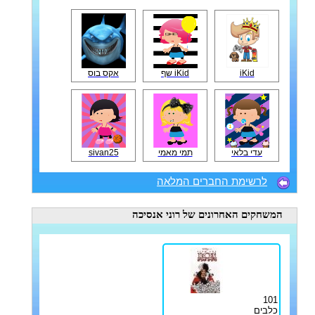
iKid
iKid שף
אקס בוס
עדי בלאי
תמי מאמי
sivan25
לרשימת החברים המלאה
המשחקים האחרונים
של רוני אנסיכה
101
כלבים