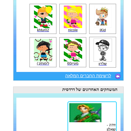
khtur02
nicole
iKid
מעיין60
לימותק:)
שלדון
לרשימת החברים המלאה
המשחקים האחרונים
של דרדסית
זידה -
שאלון