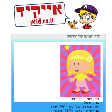
הדף האישי
של דרדסית
היי , שמי : דרדסית
אני בת 24
יום ההולדת שלי עוד : 350 ימים
אספתי עד עכשיו 2190 נקודות