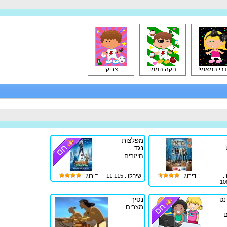
רי המאמי!
ניקה הממי
צביקי
מפלצות
נגד
חייזרים
:
דירוג :
שיחקו : 11,115
דירוג :
10
נט
נסיך
מצרים
ם