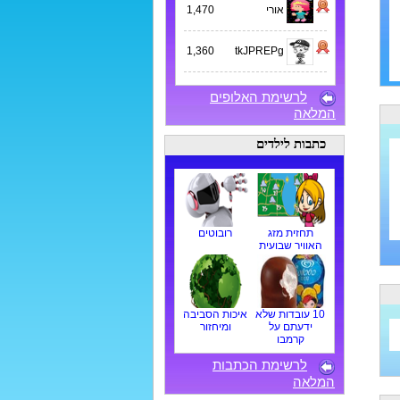
אורי
1,470
1,360
tkJPREPg
לרשימת האלופים
המלאה
כתבות לילדים
תחזית מזג
רובוטים
האוויר שבועית
10 עובדות שלא
איכות הסביבה
ידעתם על
ומיחזור
קרמבו
לרשימת הכתבות
המלאה