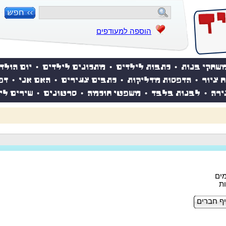
הוספה למעודפים
שחקי בנות
•
כתבות לילדים
•
מתכונים לילדים
•
יום הולד
ח ציור
•
הדפסות מדליקות
•
כתבים צעירים
•
האם אני
•
דפ
ירה
•
לבנות בלבד
•
משפטי חוכמה
•
סרטונים
•
שירים לי
 השבוע? לחצו כאן!
ף חברים