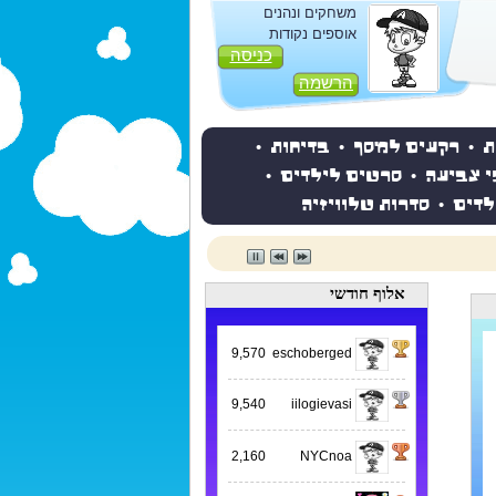
משחקים ונהנים
אוספים נקודות
כניסה
הרשמה
ת
•
רקעים למסך
•
בדיחות
•
י צביעה
•
סרטים לילדים
•
לדים
•
סדרות טלוויזיה
אלוף חודשי
9,570
eschoberged
9,540
iilogievasi
2,160
NYCnoa