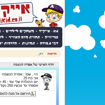
iKid - אייקיד
•
משחקים לילדים
•
מ
טריוויה
•
תחזית מזג האוויר
•
לו
דפי עבודה
•
תמונות
•
הדרכות יצ
חדשות
רוצים לדעת מהי תחזית מזג האוויר
הדף האישי
של אפרת הנשמה
היי , שמי : אפרת הנשמה
אני בת 25
יום ההולדת שלי עוד : 45 ימים
אספתי עד עכשיו 250 נקודות
הירשם על מנת להוסי