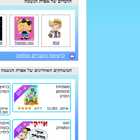
החברים
של אפרת הנשמה
iKid
נעה המאמי!
אד
לרשימת החברים המלאה
המשחקים האחרונים
של אפרת הנשמה
משפחת
בראץ
סימפסון
הסרט
הסרט
שיחקו : 10,383
דירוג :
שיחקו 
8,360
חוקי
אינטר
המשחק
בטוח
לילדי