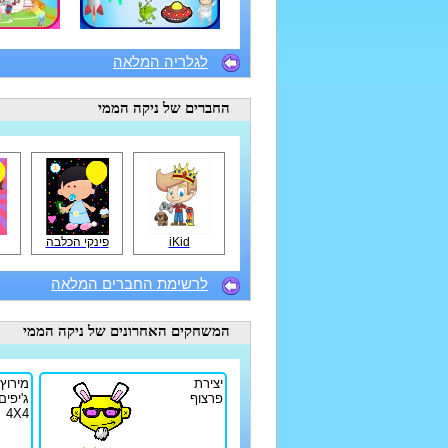
לגלריה המלאה
החברים
של ניקה הממי
iKid
פינקי הכלבה
לרשימת החברים המלאה
המשחקים האחרונים
של ניקה הממי
יצירת
מירוץ
פרצוף
ג'יפים
4X4