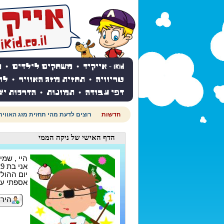
iKid - אייקיד
•
משחקים לילדים
•
מ
טריוויה
•
תחזית מזג האוויר
•
לו
דפי עבודה
•
תמונות
•
הדרכות יצ
חדשות
רוצים לדעת מהי תחזית מזג האוויר
הדף האישי
של ניקה הממי
היי , שמי
אני בת 29
יום ההולדת ש
אספתי עד עכשי
הירש