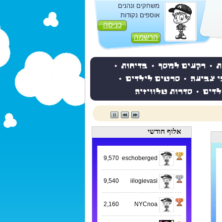
משחקים ונהנים
אוספים נקודות
כניסה
הרשמה
ת
•
רקעים למסך
•
בדיחות
•
י צביעה
•
סרטים לילדים
•
לדים
•
סדרות טלוויזיה
אלוף חודשי
9,570
eschoberged
9,540
iilogievasi
2,160
NYCnoa