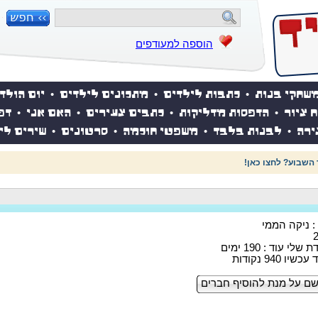
הוספה למעודפים
שחקי בנות
•
כתבות לילדים
•
מתכונים לילדים
•
יום הולד
ח ציור
•
הדפסות מדליקות
•
כתבים צעירים
•
האם אני
•
דפ
ירה
•
לבנות בלבד
•
משפטי חוכמה
•
סרטונים
•
שירים לי
 השבוע? לחצו כאן!
 : ניקה הממי
לי עוד : 190 ימים
ו 940 נקודות
ם על מנת להוסיף חברים