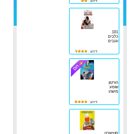
דירוג :
101
כלבים
וגנבים
דירוג :
הורטון
שומע
מישהו
דירוג :
סטיוארט