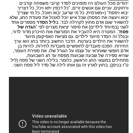
יהודים מכל העולם היו מזמינים לסדר קרובי משפחה קורבים
ורחוקים, עניים וגם אנשים זרים, "כל דכפין יתא ויכל, כל דצריך
יבוא ויפסח" (=מארמית, כל מי שרעב יבוא ויאכל, כל מי שצריך
יבוא ויעשה את הפסח) שכל איש יוכל לאכול את סעודת החג, שלא
להשאיר שום אדם מחוץ לקהילה לבד. ב
ליל הסדר
מספרים אחד
לשני (במיוחד לילדים) את סיפור יציאת מצרים לפי "
הגדה של
פסח
". המטרה היא להעביר את המורשת ואת הזיכרון מדור לדור,
ובגלל זה הסדר מיועד לילדים. גם מציאת האפיקומן מיועד
להשאיר את הילדים בערנות. הדבר החשוב ביותר בחג הוא ערך
החירות. הפכנו מעבדים לחופשיים מעבדות לחירות, להיות בן
אדם חופשי שאחראי על עצמו על הגורל שלו. את ספירת העומר,
שהיא ספירה של שבעה שבועות מפסח עד חג השבועות,
מתחילים במוצאי החג הראשון, כלומר: בלילה השני של פסח (ליל
ט"ז בניסן). בחוץ לארץ זה גם אותו לילה של סדר ליל פסח השני.