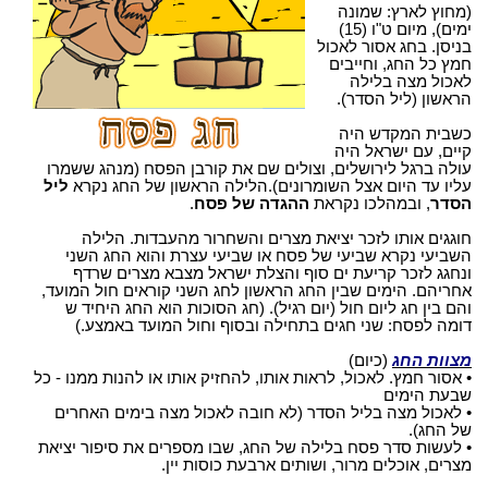
(מחוץ לארץ: שמונה
ימים), מיום ט"ו (15)
בניסן. בחג אסור לאכול
חמץ כל החג, וחייבים
לאכול מצה בלילה
הראשון (ליל הסדר).
כשבית המקדש היה
קיים, עם ישראל היה
עולה ברגל לירושלים, וצולים שם את קורבן הפסח (מנהג ששמרו
עליו עד היום אצל השומרונים).הלילה הראשון של החג נקרא
ליל
הסדר
, ובמהלכו נקראת
ההגדה של פסח
.
חוגגים אותו לזכר יציאת מצרים והשחרור מהעבדות. הלילה
השביעי נקרא שביעי של פסח או שביעי עצרת והוא החג השני
ונחגג לזכר קריעת ים סוף והצלת ישראל מצבא מצרים שרדף
אחריהם. הימים שבין החג הראשון לחג השני קוראים חול המועד,
והם בין חג ליום חול (יום רגיל). (חג הסוכות הוא החג היחיד ש
דומה לפסח: שני חגים בתחילה ובסוף וחול המועד באמצע.)
מצוות החג
(כיום)
• אסור חמץ. לאכול, לראות אותו, להחזיק אותו או להנות ממנו - כל
שבעת הימים
• לאכול מצה בליל הסדר (לא חובה לאכול מצה בימים האחרים
של החג).
• לעשות סדר פסח בלילה של החג, שבו מספרים את סיפור יציאת
מצרים, אוכלים מרור, ושותים ארבעת כוסות יין.