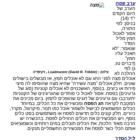
ערב פסח
הערב של
היום הקודם
י"ד (14)
בניסן: לפי
התורה,
אסור לאכול
חמץ מליל
הסדר
שנאמר: "לא
תאכל עליו
חמץ"
(דברים טז,
ג) לפי
צילום : Loadmaster (David R. Tribble) , ויקיפדיה
ההלכה לא
אוכלים מצה לפני החג וגם לא אוכלים חמץ, אז מבשלים בישולים
שונים. חלק אוכלים "מצה עשירה" שהיא מצה שהוסיפו לה מיצי
פירות או ביצים. בנוסף, האשכנזים לא אוכלים קטניות (סוג של
גרעינים) בפסח. אסור לאכול כי פוחדים שהגרעינים של הקטניות
יתערבבו עם גרעינים של דגנים שהופכים לחמץ. ביום מכינים את
המטבח לקראת
חג הפסח
ומכשירים את כל הכלים, במיוחד
הכלים המשמשים לבישול ולשמור אוכל כמו תנור, מיקרוגל, מקרר,
כיורים. חלק קונים כלים חדשים לפסח או משתמשים בסט כלים
נוסף, ויש המכשירים את הכלים הרגילים לפסח. בהכשרה יש
הרבה מאוד הלכות, את הכלים תובלים במים רותחים וכשמוציאים
אותם הכלי כשר לפסח את המכשירים החשמליים מנקים.
ליל הסדר