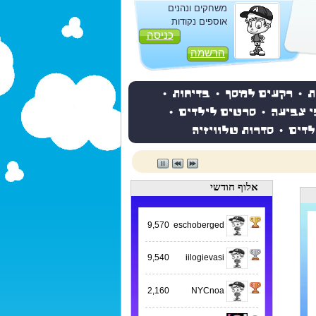
משחקים ונהנים
אוספים נקודות
כניסה
הרשמה
ת
•
רקעים למסך
•
בדיחות
•
י צביעה
•
סרטים לילדים
•
לדים
•
סדרות טלוויזיה
אלוף חודשי
9,570
eschoberged
9,540
iilogievasi
2,160
NYCnoa