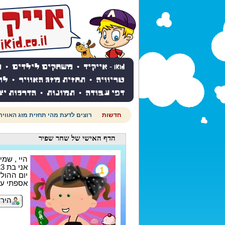
iKid - אייקיד
•
משחקים לילדים
•
מ
טריוויה
•
תחזית מזג האוויר
•
לו
דפי עבודה
•
תמונות
•
הדרכות יצ
חדשות
רוצים לדעת מהי תחזית מזג האוויר
הדף האישי
של שחר שפיר
היי , שמי
אני בת 23
יום ההולדת ש
אספתי עד עכשי
הירש