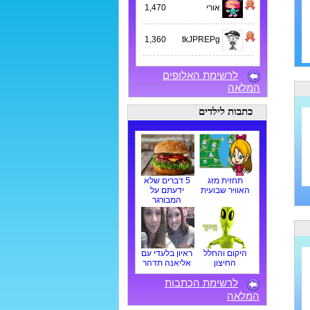
אורי
1,470
1,360
tkJPREPg
לרשימת האלופים
המלאה
כתבות לילדים
תחזית מזג
5 דברים שלא
האוויר שבועית
ידעתם על
המבורגר
היקום והחלל
ראיון בלעדי עם
החיצון
אליאנה תדהר
לרשימת הכתבות
המלאה