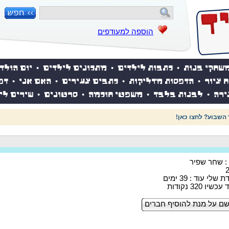
הוספה למעודפים
שחקי בנות
•
כתבות לילדים
•
מתכונים לילדים
•
יום הולד
ח ציור
•
הדפסות מדליקות
•
כתבים צעירים
•
האם אני
•
דפ
ירה
•
לבנות בלבד
•
משפטי חוכמה
•
סרטונים
•
שירים לי
 השבוע? לחצו כאן!
 : שחר שפיר
לי עוד : 39 ימים
ו 320 נקודות
ם על מנת להוסיף חברים