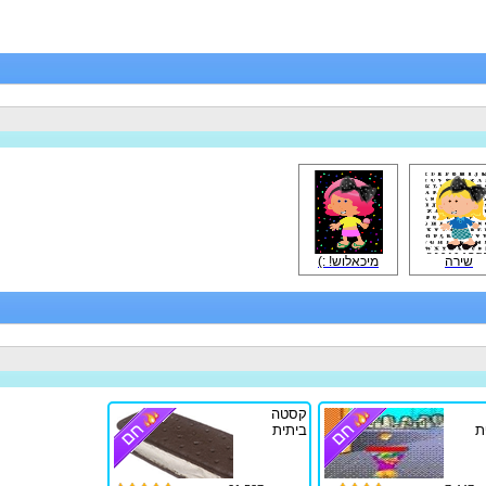
שירה
מיכאלוש! :)
קסטה
ת
ביתית