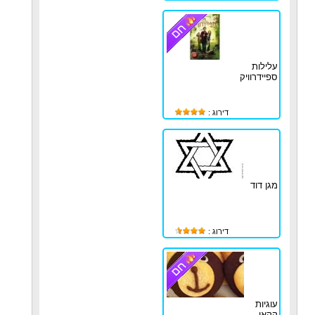
עלילות
ספיידרוויק
דירוג :
מגן דוד
דירוג :
עוגיות
קקאו