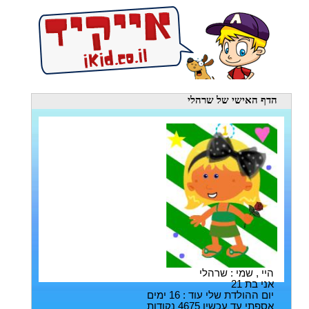
הדף האישי
של שרהלי
היי , שמי : שרהלי
אני בת 21
יום ההולדת שלי עוד : 16 ימים
אספתי עד עכשיו 4675 נקודות