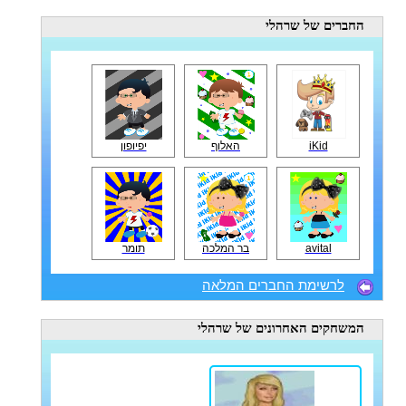
החברים
של שרהלי
iKid
האלוף
יפיופון
avital
בר המלכה
תומר
לרשימת החברים המלאה
המשחקים האחרונים
של שרהלי