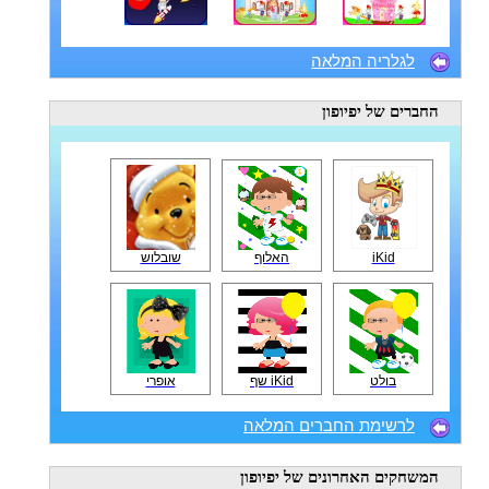
לגלריה המלאה
החברים
של יפיופון
iKid
האלוף
שובלוש
בולט
iKid שף
אופרי
לרשימת החברים המלאה
המשחקים האחרונים
של יפיופון