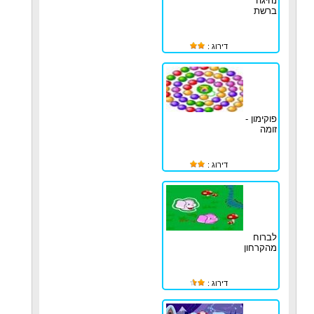
נהיגה
ברשת
דירוג :
פוקימון -
זומה
דירוג :
לברוח
מהקרחון
דירוג :