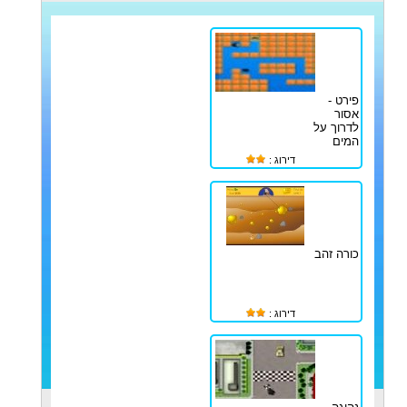
פירט -
אסור
לדרוך על
המים
דירוג :
כורה זהב
דירוג :